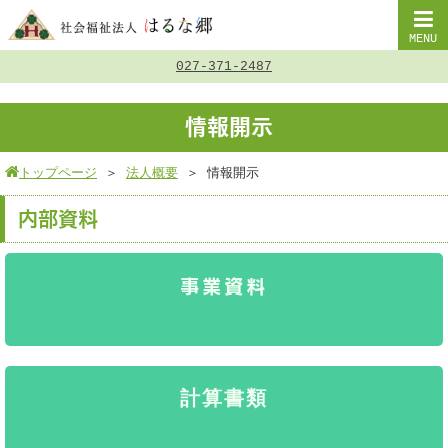
MENU
027-371-2487
情報開示
トップページ
＞
法人概要
＞
情報開示
内部資料
事業資料
計算書類