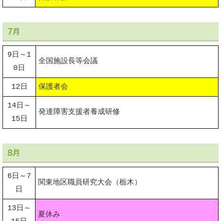
7月
9日～1
全国施設長等会議
0日
12日
保護者会
14日～
発達障害支援者養成研修
15日
8月
6日～7
関東地区職員研究大会（栃木）
日
13日～
夏休み