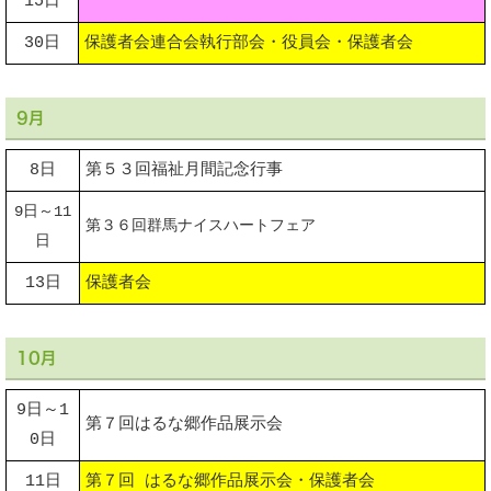
15日
30日
保護者会連合会執行部会・役員会・保護者会
9月
8日
第５３回福祉月間記念行事
9日～11
第３６回群馬ナイスハートフェア
日
13日
保護者会
10月
9日～1
第７回はるな郷作品展示会
0日
11日
第７回 はるな郷作品展示会・保護者会