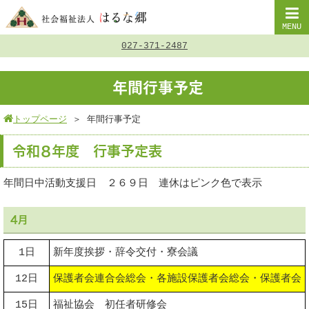
MENU
027-371-2487
年間行事予定
トップページ
＞
年間行事予定
令和８年度 行事予定表
年間日中活動支援日 ２６９日 連休はピンク色で表示
4月
1日
新年度挨拶・辞令交付・寮会議
12日
保護者会連合会総会・各施設保護者会総会・保護者会
15日
福祉協会 初任者研修会