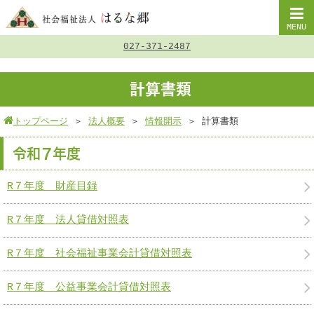
MENU
027-371-2487
計算書類
トップページ
＞
法人概要
＞
情報開示
＞
計算書類
令和７年度
R７年度 財産目録
R７年度 法人貸借対照表
R７年度 社会福祉事業会計貸借対照表
R７年度 公益事業会計貸借対照表