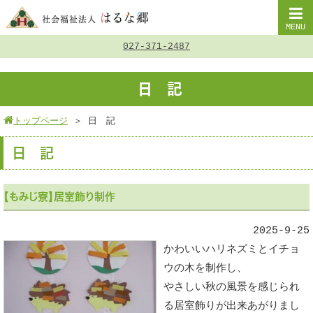
MENU
027-371-2487
日 記
トップページ
＞
日 記
日 記
【もみじ寮】居室飾り制作
2025-9-25
かわいいハリネズミとイチョ
ウの木を制作し、
やさしい秋の風景を感じられ
る居室飾りが出来あがりまし