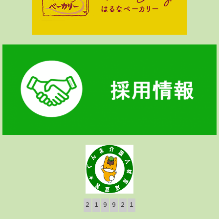
2
1
9
9
2
1