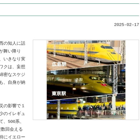
2025-02-17
西の知人に話
が舞い降り
、いきなり実
ワクは、妄想
綿密なスケジ
も、自身が納
災の影響で１
少のイレギュ
、500系、
複数回会える
特にイエロー