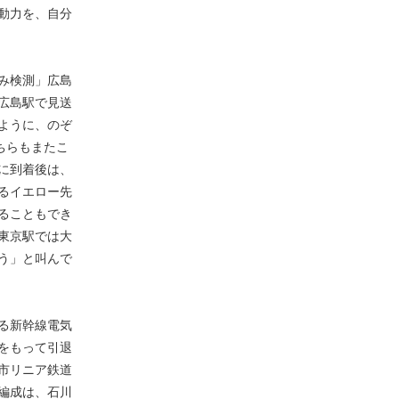
動力を、自分
み検測」広島
広島駅で見送
ように、のぞ
ちらもまたこ
に到着後は、
るイエロー先
ることもでき
東京駅では大
う」と叫んで
る新幹線電気
をもって引退
市リニア鉄道
編成は、石川