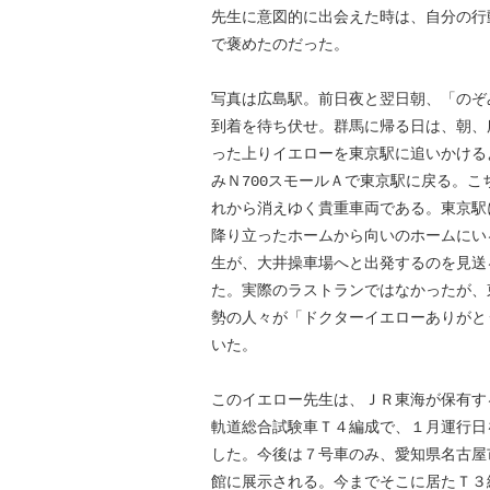
先生に意図的に出会えた時は、自分の行
で褒めたのだった。
写真は広島駅。前日夜と翌日朝、「のぞ
到着を待ち伏せ。群馬に帰る日は、朝、
った上りイエローを東京駅に追いかける
みＮ700スモールＡで東京駅に戻る。こ
れから消えゆく貴重車両である。東京駅
降り立ったホームから向いのホームにい
生が、大井操車場へと出発するのを見送
た。実際のラストランではなかったが、
勢の人々が「ドクターイエローありがと
いた。
このイエロー先生は、ＪＲ東海が保有す
軌道総合試験車Ｔ４編成で、１月運行日
した。今後は７号車のみ、愛知県名古屋
館に展示される。今までそこに居たＴ３