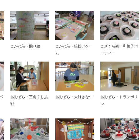
こがね荘・貼り絵
こがね荘・輪投げゲー
こざくら寮・和菓子パ
ム
ーティー
パ
あおぞら・三角くじ挑
あおぞら・大好きな牛
あおぞら・トランポリ
戦
ン