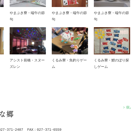
やまぶき寮・端午の節
やまぶき寮・端午の節
やまぶき寮・端午の節
句
句
句
アシスト前橋・スヌー
くるみ寮・魚釣りゲー
くるみ寮・鯉のぼり探
ズレン
ム
しゲーム
個
な郷
-371-2487 FAX：027-371-6559