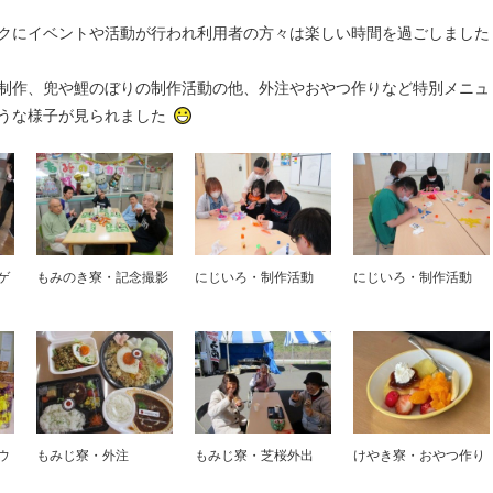
クにイベントや活動が行われ利用者の方々は楽しい時間を過ごしました
制作、兜や鯉のぼりの制作活動の他、外注やおやつ作りなど特別メニュ
うな様子が見られました
ゲ
もみのき寮・記念撮影
にじいろ・制作活動
にじいろ・制作活動
ウ
もみじ寮・外注
もみじ寮・芝桜外出
けやき寮・おやつ作り