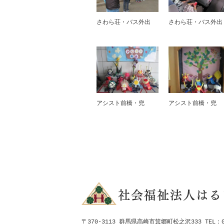
さわら荘・バス外出
さわら荘・バス外出
アシスト前橋・兜
アシスト前橋・兜
社会福祉法人はる
〒370-3113 群馬県高崎市箕郷町松之沢333 TEL：027