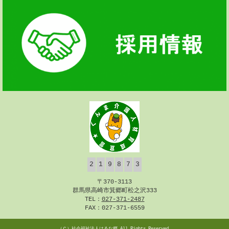
2
1
9
8
7
3
〒370-3113
群馬県高崎市箕郷町松之沢333
TEL：
027-371-2487
FAX：027-371-6559
（Ｃ）
社会福祉法人はるな郷
All Rights Reserved.